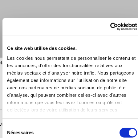
Ce site web utilise des cookies.
Sous-titre
Les cookies nous permettent de personnaliser le contenu et
Nous installons de nombreux matériels de froid commercial e
les annonces, d'offrir des fonctionnalités relatives aux
industriel :
médias sociaux et d'analyser notre trafic. Nous partageons
- Chambres froides positives ou négatives tous volumes,
également des informations sur l'utilisation de notre site
- Vitrines réfrigérées standard /sur mesure,
avec nos partenaires de médias sociaux, de publicité et
- Chambres à atmosphères contrôlées,
d'analyse, qui peuvent combiner celles-ci avec d'autres
- Cellules de refroidissement et de congélation rapide,
informations que vous leur avez fournies ou qu'ils ont
- Matériel de surgélation destiné aux plats cuisinés, traiteur,
collectées lors de votre utilisation de leurs services.
boulangerie (cellule, armoire à chariot…),
Matériel de fermentation pour boulanger, pâtissier, chocolati
Sélection
- Fabriques de glace,
Nécessaires
du