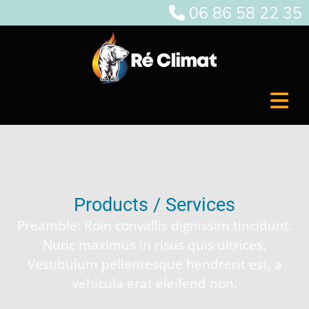
06 86 58 22 35

Products / Services
Preamble: Roin convallis dignissim tincidunt.
Nunc maximus in risus quis ultrices.
Vestibulum pellentesque hendrerit est, a
vehicula erat eleifend non.