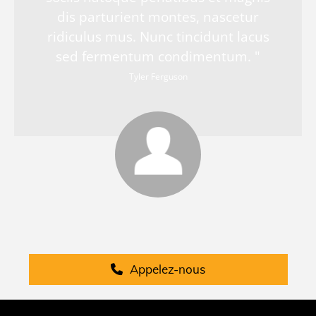
dis parturient montes, nascetur
ridiculus mus. Nunc tincidunt lacus
sed fermentum condimentum. "
Tyler Ferguson
Appelez-nous