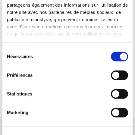
Button text
partageons également des informations sur l'utilisation de
notre site avec nos partenaires de médias sociaux, de
publicité et d'analyse, qui peuvent combiner celles-ci
avec d'autres informations que vous leur avez fournies
ou qu'ils ont collectées lors de votre utilisation de leurs
services.
Sélection
Subtitle
Nécessaires
du
Nulla iaculis lorem in dapibus aliquet.
consentement
Integer interdum nibh ac faucibus
sollicitudin.
Préférences
Button text
Statistiques
Marketing
Testimonials