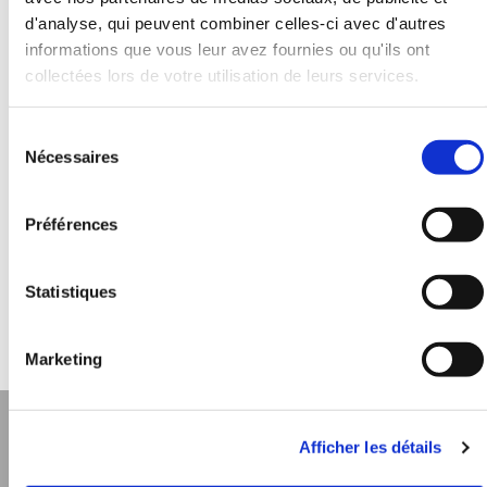
- Armoire réfrigérée,
d'analyse, qui peuvent combiner celles-ci avec d'autres
- Cave à vin,
informations que vous leur avez fournies ou qu'ils ont
collectées lors de votre utilisation de leurs services.
- Central Frigorifique carrossé ou non carrossée,
- Cellule de refroidissement,
Sélection
- Condenseur,
Nécessaires
du
- Tour de refroidissement,
consentement
- Évaporateur,
- Centrale traitement d'air,
Préférences
- Refroidisseur laser ...
Statistiques
Nous vous proposons également des contrats de
maintenance pour le suivi et la pérennité de vos appareils
Marketing
Afficher les détails