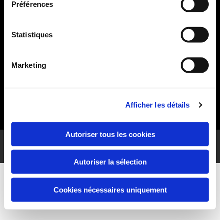
Préférences
101 chemin Passage Bertin

17590 Saint-Clément-des-Baleines
Statistiques
06 86 58 22 35

contact@re-climat.fr

Marketing
Suivez-nous
Afficher les détails
Autoriser tous les cookies
Copyright 2019 | Ré Climat | Tous droits réservés |
Politique de Confidentialité
|
Mentions légales
Autoriser la sélection
Cookies nécessaires uniquement