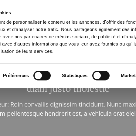
okies.
t de personnaliser le contenu et les annonces, d'offrir des fonct
ux et d'analyser notre trafic. Nous partageons également des in
site avec nos partenaires de médias sociaux, de publicité et d'anal
Accueil
Nos produits
 avec d'autres informations que vous leur avez fournies ou qu'il
lisation de leurs services.
Texte de mise en valeur: convalli
Préférences
Statistiques
Market
diam justo molestie
eur: Roin convallis dignissim tincidunt. Nunc maxi
m pellentesque hendrerit est, a vehicula erat ele